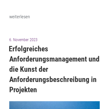
„Die
weiterlesen
KI-
Revolution
für
Veröffentlicht
6. November 2023
Projektleiter,
am
Erfolgreiches
Scrum-
Anforderungsmanagement und
Master
und
die Kunst der
Visionäre
Anforderungsbeschreibung in
in
Projekten
Projekten“