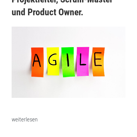
Anforderungsbeschreibung
in
und Product Owner.
Projekten“
„Agile
weiterlesen
Hacks