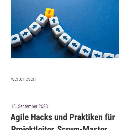
„Erfolgreiches
weiterlesen
Anforderungsmanagement
und
die
Veröffentlicht
18. September 2023
Kunst
am
Agile Hacks und Praktiken für
der
Projektleiter, Scrum-Master